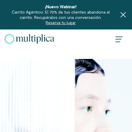
¡Nuevo Webinar!
Carrito Agéntico: El 70% de tus clientes abandona el
carrito. Recupéralos con una conversación.
Reserva tu lugar
Skip
to
content