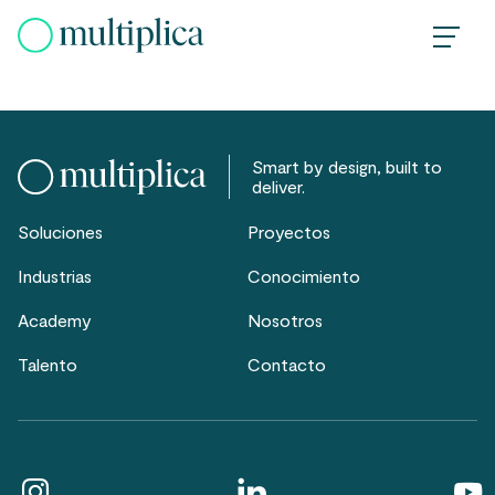
Skip
to
content
Smart by design, built to
deliver.
Soluciones
Proyectos
Industrias
Conocimiento
Academy
Nosotros
Talento
Contacto