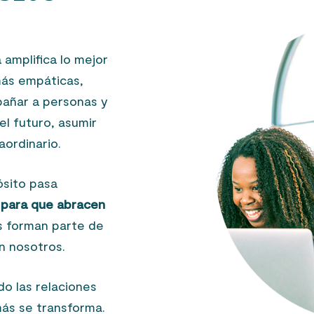
amplifica lo mejor
más empáticas,
añar a personas y
el futuro, asumir
aordinario.
ósito pasa
 para que abracen
 forman parte de
n nosotros.
o las relaciones
más se transforma.