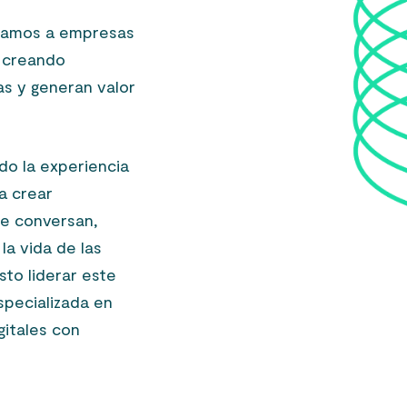
ñamos a empresas
y creando
s y generan valor
endo la experiencia
 a crear
ue conversan,
la vida de las
to liderar este
especializada en
gitales con