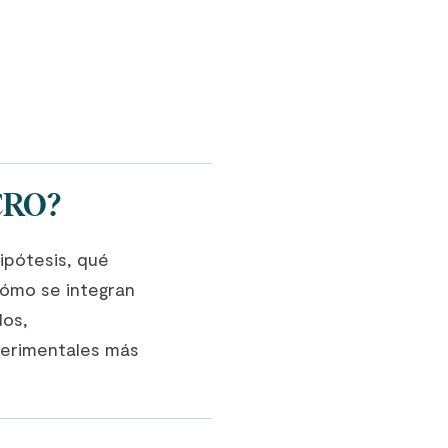
 CRO?
hipótesis, qué
ómo se integran
dos,
perimentales más