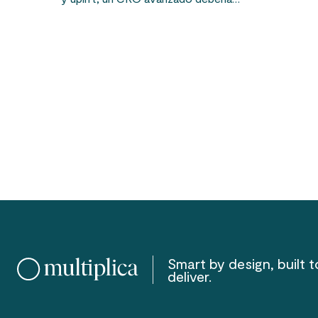
Smart by design, built t
deliver.