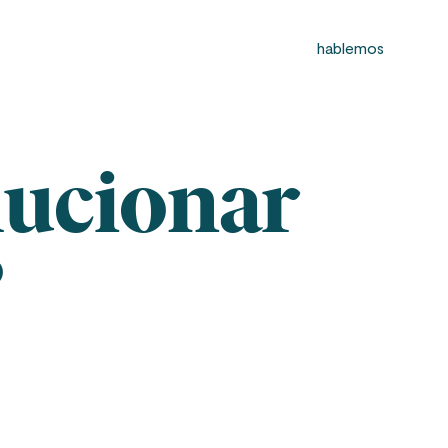
hablemos
lucionar
?