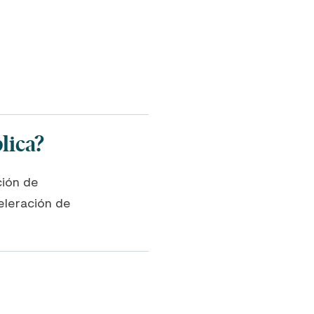
lica?
ción de
eleración de