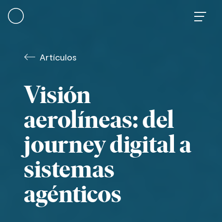
Skip
to
content
Artículos
Visión
aerolíneas: del
journey digital a
sistemas
agénticos