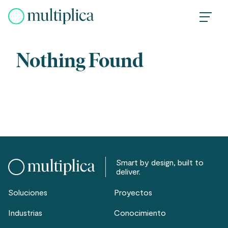
Skip
to
content
Nothing Found
Smart by design, built to
deliver.
Soluciones
Proyectos
Industrias
Conocimiento