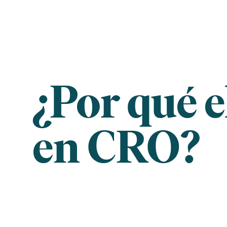
Skip
to
content
¿Por qué el
en CRO?