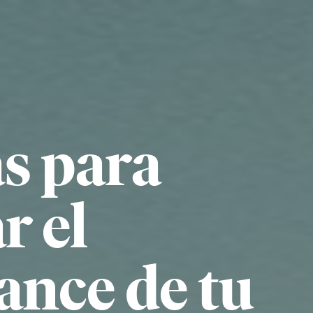
as para
r el
nce de tu