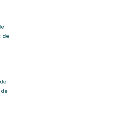
de
s de
 de
 de