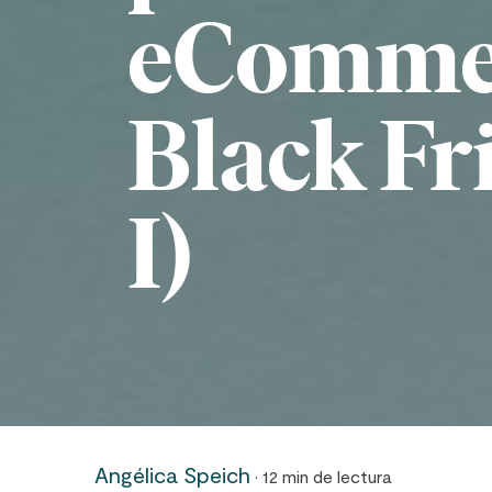
eCommer
Black Fr
I)
Angélica Speich
· 12 min de lectura