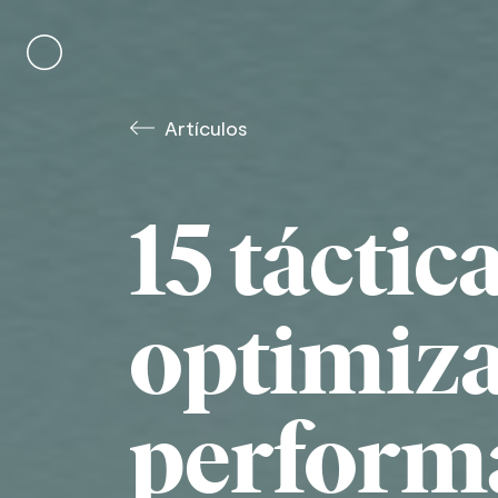
Skip
to
content
Artículos
15 táctic
optimiza
performa