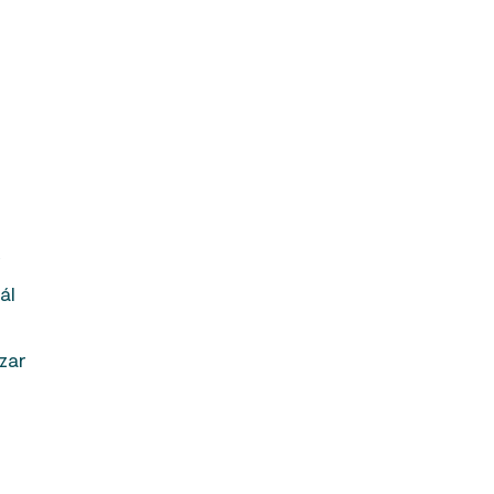
y
ál
zar