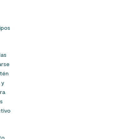
ipos
las
arse
stén
 y
ara
as
ctivo
to