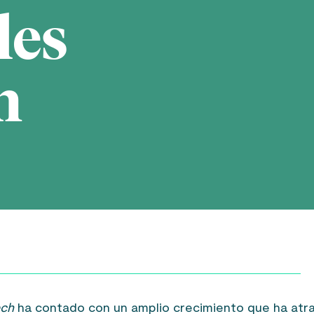
les
h
ech
ha contado con un amplio crecimiento que ha atr