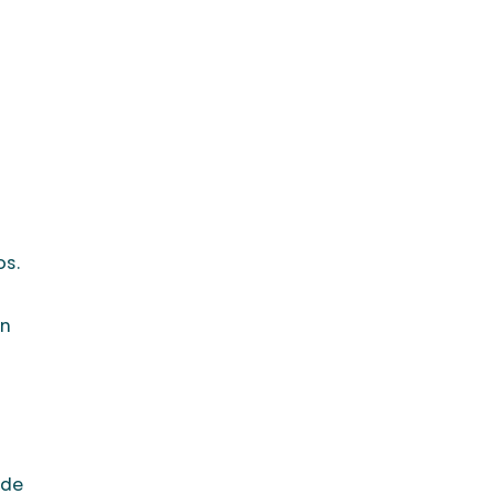
os.
ón
 de