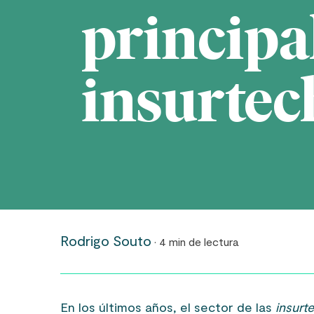
principa
insurtec
Rodrigo Souto
· 4 min de lectura
En los últimos años, el sector de las
insurt