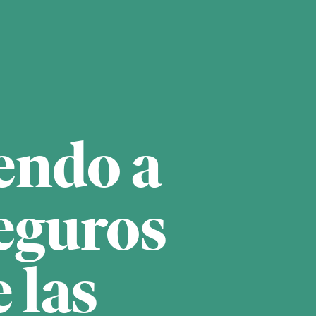
endo a
eguros
 las