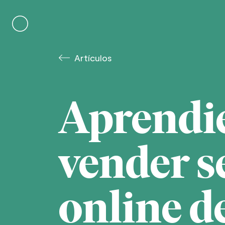
Skip
to
content
Artículos
Aprendi
vender s
online de