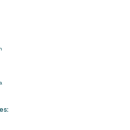
n
a
es: