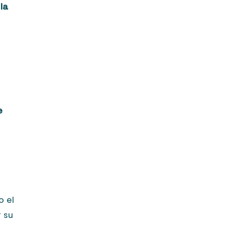
la
e
o el
r su