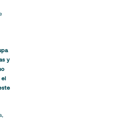
e
cupa
as y
mo
 el
este
a,