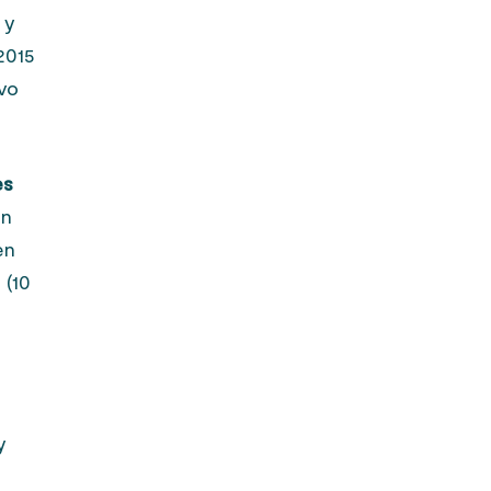
 y
2015
evo
es
ón
en
 (10
y