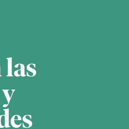
 las
 y
des