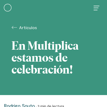
Skip
to
content
Artículos
En Multiplica
estamos de
celebración!
Rodrigo Souto
· 3 min de lectura