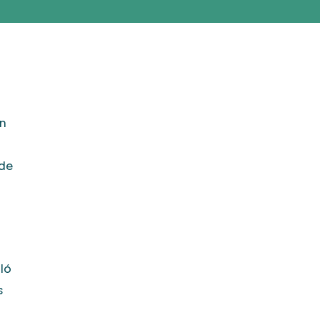
on
 de
ló
s