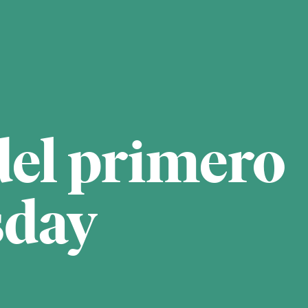
del primero
sday