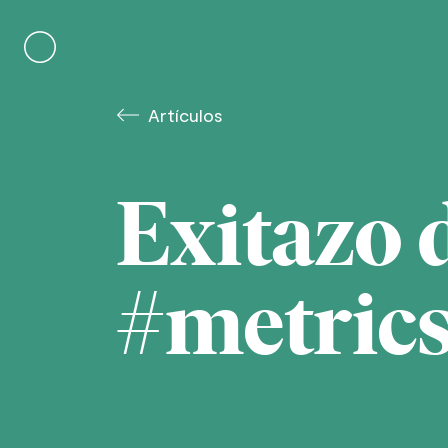
Skip
to
content
Artículos
Exitazo 
#metric