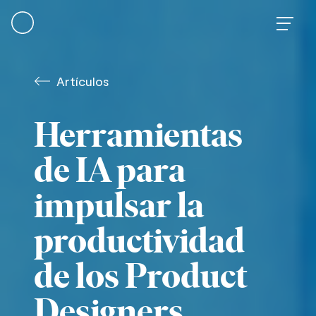
Skip
to
content
Artículos
Herramientas
de IA para
impulsar la
productividad
de los Product
Designers