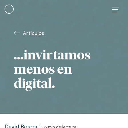
Skip
to
content
Artículos
…invirtamos
menos en
digital.
David Boronat
· 6 min de lectura