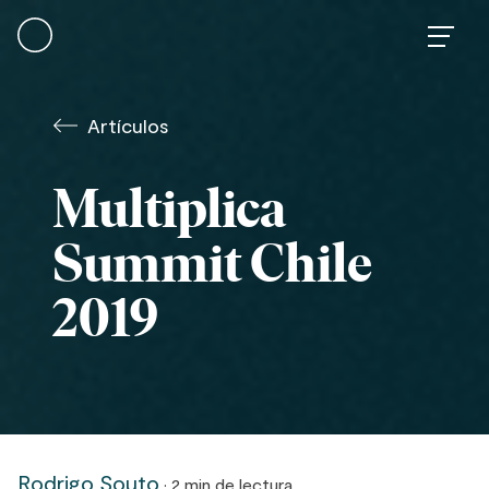
Skip
to
content
Artículos
Multiplica
Summit Chile
2019
Rodrigo Souto
· 2 min de lectura