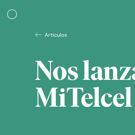
Skip
to
content
Artículos
Nos lan
MiTelcel