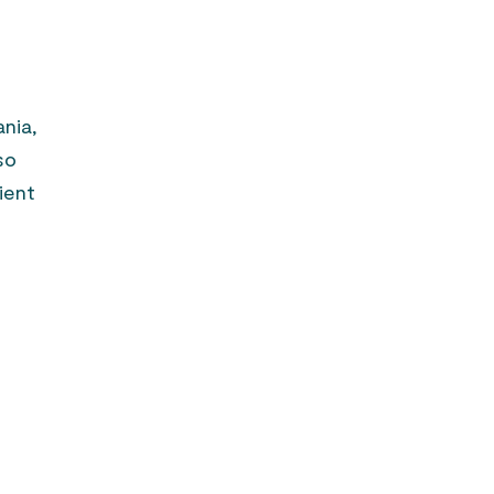
e
nia,
so
ient