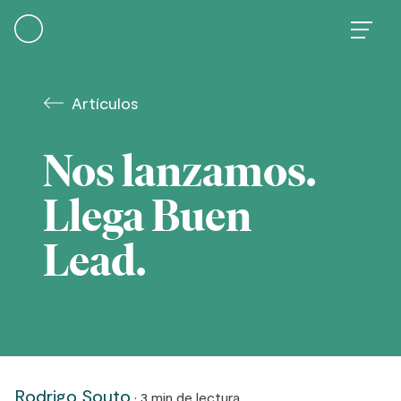
Skip
to
content
Artículos
Nos lanzamos.
Llega Buen
Lead.
Rodrigo Souto
· 3 min de lectura