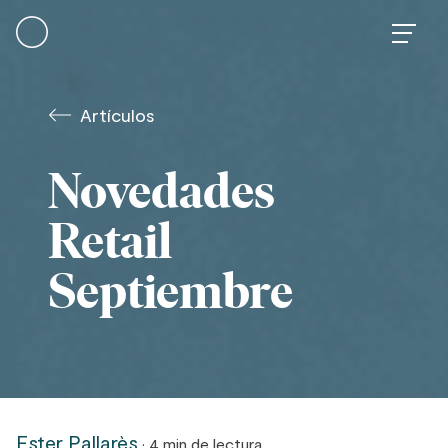
Skip
to
content
Artículos
Novedades
Retail
Septiembre
Ester Pallarès
· 4 min de lectura