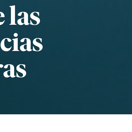
 las
cias
ras