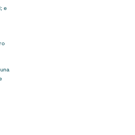
l
; e
ro
 una
e