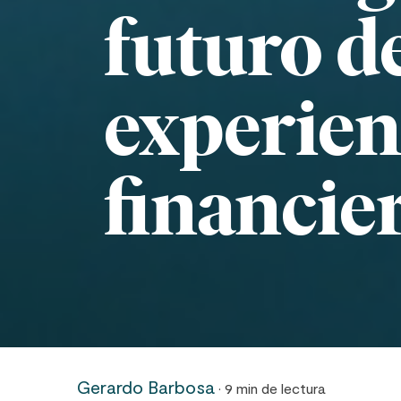
futuro de
experien
financie
Gerardo Barbosa
· 9 min de lectura