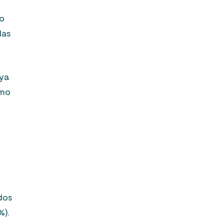
mo
las
aya
omo
dos
%).