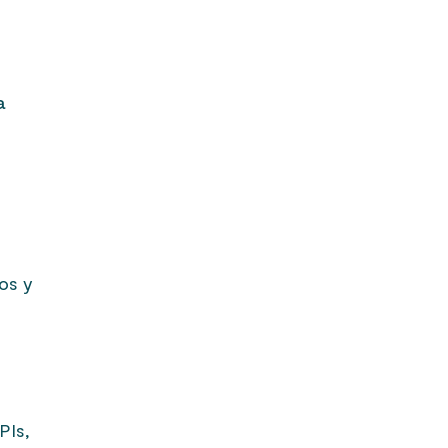
a
os y
PIs,