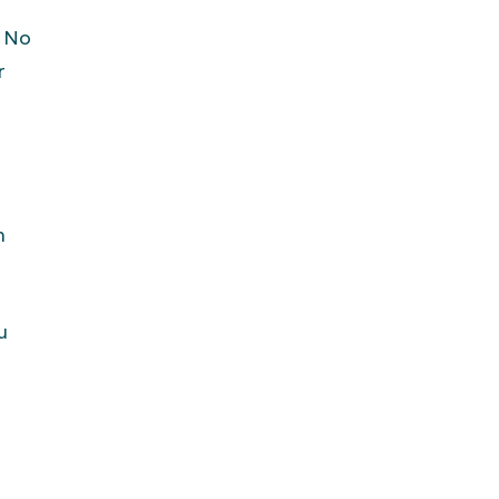
. No
r
n
u