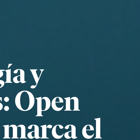
ía y
s: Open
marca el