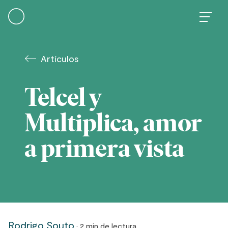
Skip
to
content
Artículos
Telcel y
Multiplica, amor
a primera vista
Rodrigo Souto
· 2 min de lectura