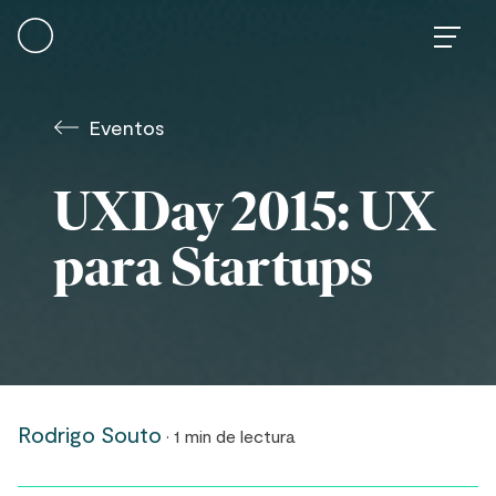
Skip
to
content
Eventos
UXDay 2015: UX
para Startups
Rodrigo Souto
· 1 min de lectura