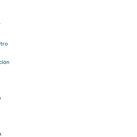
a
stro
ción
e
a