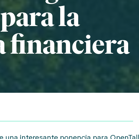
 para la
a financiera
te una interesante ponencia para OpenTal