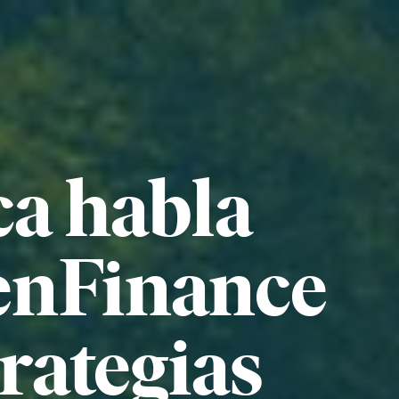
ca habla
enFinance
rategias