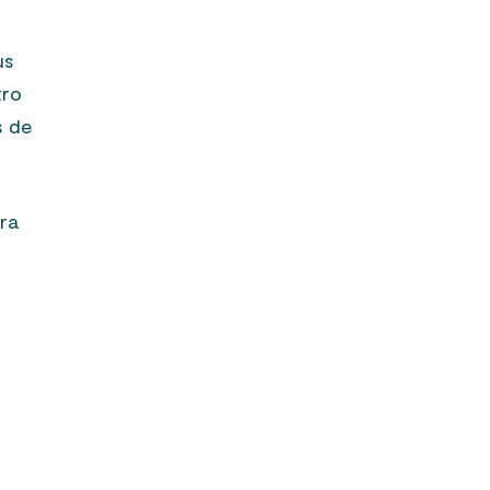
us
tro
s de
era