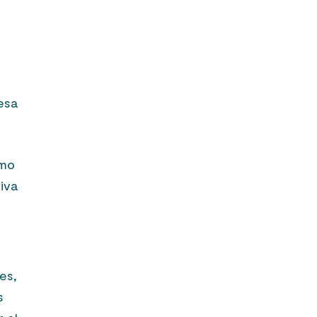
esa
ómo
iva
es,
s