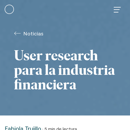
Skip
to
content
Noticias
User research
para la industria
financiera
Fabiola Trujillo
· 5 min de lectura