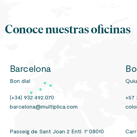
Conoce nuestras oficinas
Barcelona
Bo
Bon dia!
Quiu
(+34) 932.492.070
+57 
barcelona@multiplica.com
colo
Passeig de Sant Joan 2 Entl. 1ª 08010
Carr