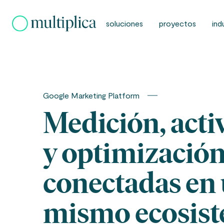
Skip
to
soluciones
proyectos
ind
content
Google Marketing Platform
Medición, acti
y optimizació
conectadas en
mismo ecosis