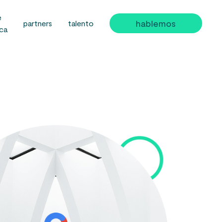
é
hablemos
partners
talento
ica