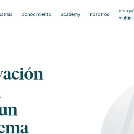
por qu
ustrias
conocimiento
academy
nosotros
multipl
vación
n
 un
tema