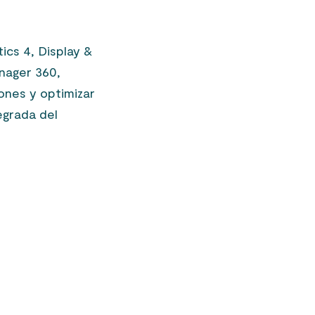
ics 4, Display &
nager 360,
iones y optimizar
egrada del