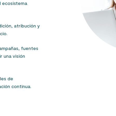
l ecosistema
ción, atribución y
cio.
ampañas, fuentes
r una visión
les de
ción continua.