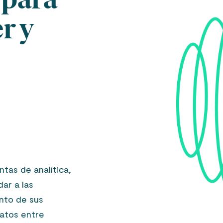
r y
tas de analítica,
dar a las
nto de sus
datos entre