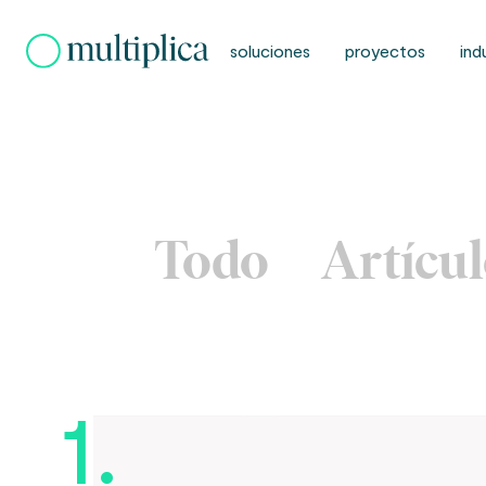
Skip
to
soluciones
proyectos
ind
content
Todo
Artícu
1.