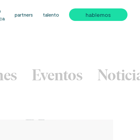
é
hablemos
partners
talento
ica
mes
Eventos
Notici