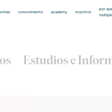
por qu
ustrias
conocimiento
academy
nosotros
multipl
los
Estudios e Infor