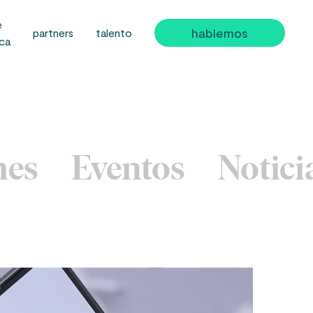
é
hablemos
partners
talento
ica
mes
Eventos
Notici