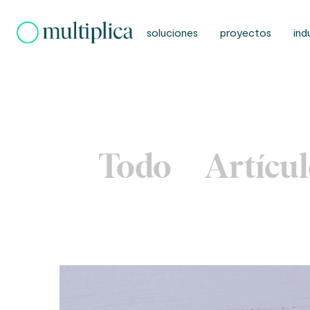
Skip
to
soluciones
proyectos
ind
content
Todo
Artícu