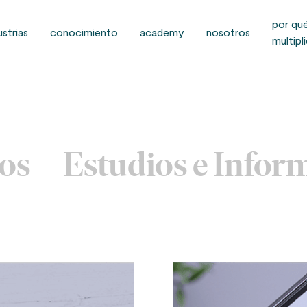
por qu
ustrias
conocimiento
academy
nosotros
multipl
los
Estudios e Infor