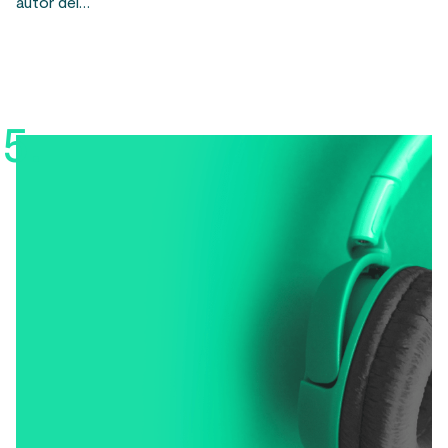
autor del…
5.